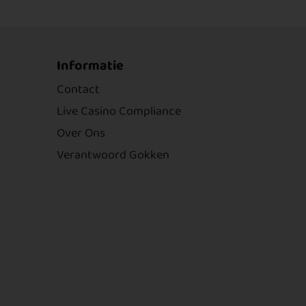
Informatie
Contact
Live Casino Compliance
Over Ons
Verantwoord Gokken