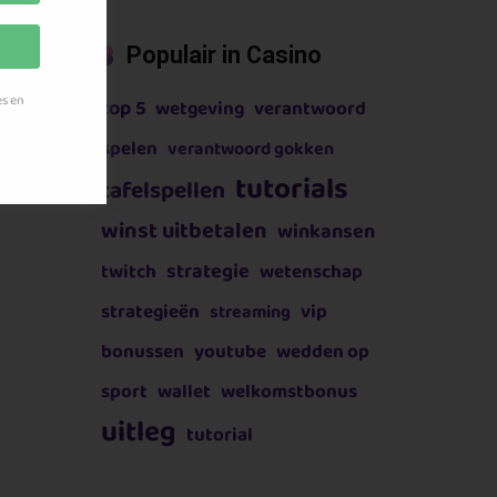
Populair in Casino
es en
top 5
wetgeving
verantwoord
spelen
verantwoord gokken
tutorials
tafelspellen
winst uitbetalen
winkansen
strategie
twitch
wetenschap
strategieën
vip
streaming
bonussen
youtube
wedden op
sport
wallet
welkomstbonus
uitleg
tutorial