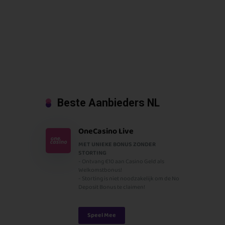
Beste Aanbieders NL
OneCasino Live
MET UNIEKE BONUS ZONDER
STORTING
- Ontvang €10 aan Casino Geld als
Welkomstbonus!
- Storting is niet noodzakelijk om de No
Deposit Bonus te claimen!
Speel Mee