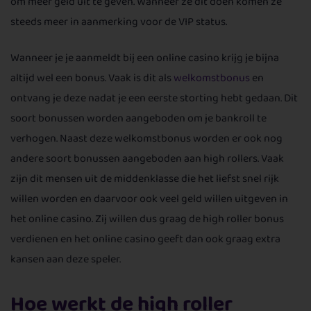
om meer geld uit te geven. Wanneer ze dit doen komen ze
steeds meer in aanmerking voor de VIP status.
Wanneer je je aanmeldt bij een online casino krijg je bijna
altijd wel een bonus. Vaak is dit als
welkomstbonus
en
ontvang je deze nadat je een eerste storting hebt gedaan. Dit
soort bonussen worden aangeboden om je bankroll te
verhogen. Naast deze welkomstbonus worden er ook nog
andere soort bonussen aangeboden aan high rollers. Vaak
zijn dit mensen uit de middenklasse die het liefst snel rijk
willen worden en daarvoor ook veel geld willen uitgeven in
het online casino. Zij willen dus graag de high roller bonus
verdienen en het online casino geeft dan ook graag extra
kansen aan deze speler.
Hoe werkt de high roller