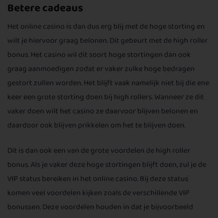
Betere cadeaus
Het online casino is dan dus erg blij met de hoge storting en
wilt je hiervoor graag belonen. Dit gebeurt met de high roller
bonus. Het casino wil dit soort hoge stortingen dan ook
graag aanmoedigen zodat er vaker zulke hoge bedragen
gestort zullen worden. Het blijft vaak namelijk niet bij die ene
keer een grote storting doen bij high rollers. Wanneer ze dit
vaker doen wilt het casino ze daarvoor blijven belonen en
daardoor ook blijven prikkelen om het te blijven doen.
Dit is dan ook een van de grote voordelen de high roller
bonus. Als je vaker deze hoge stortingen blijft doen, zul je de
VIP status bereiken in het online casino. Bij deze status
komen veel voordelen kijken zoals de verschillende VIP
bonussen. Deze voordelen houden in dat je bijvoorbeeld