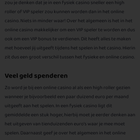
zou je denken dat je in een fysiek casino sneller een high
roller of VIP speler zou kunnen worden dan in het online
casino. Niets in minder waar! Over het algemeen is het in het
online casino makkelijker om een VIP speler te worden en dus
ook om een VIP bonus te verdienen. Dit heeft alles te maken
met hoeveel jij uitgeeft tijdens het spelen in het casino. Hierin
zit dus een groot verschil tussen het fysieke en online casino.
Veel geld spenderen
Zo word je bij een online casino al als een high roller gezien
wanneer je bijvoorbeeld een paar duizend euro per maand
uitgeeft aan het spelen. In een fysiek casino ligt dit
gemiddelde een stuk hoger, hierbij moet je eerder denken aan
het uitgeven van tienduizenden euro’s waar je mee moet
spelen. Daarnaast geef je over het algemeen in het online