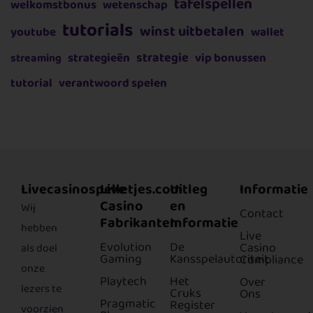
tafelspellen
welkomstbonus
wetenschap
tutorials
winst uitbetalen
youtube
wallet
strategie
strategieën
vip bonussen
streaming
tutorial
verantwoord spelen
Livecasinospelletjes.com
Live
Uitleg
Informatie
Casino
en
Wij
Contact
Fabrikanten
Informatie
hebben
Live
Evolution
De
Casino
als doel
Gaming
Kansspelautoriteit
Compliance
onze
Playtech
Het
Over
lezers te
Cruks
Ons
Pragmatic
Register
voorzien