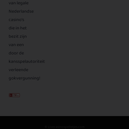
van legale
Nederlandse
casino’s
die in het
bezit zijn
van een
door de
kansspelautoriteit
verleende
gokvergunning!
© Livecasinospelletjes.com