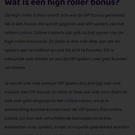
Wat is een high roller bonus?
De high roller bonus wordt ook wel de VIP bonus genoemd.
Dit is een bonus die wordt gegeven aan VIP spelers van het
online
casino
. Online casino’s zijn gek op het geven van de
high roller bonussen. Ze doen er dan ook alles aan om de
spelers aan te trekken en ook bij zich te houden. Dit is
natuurlijk ook omdat ze aan de VIP spelers veel geld kunnen
verdienen.
Je wordt ook niet zomaar VIP speler, dus je krijgt ook niet
zomaar een VIP bonus. Je moet er best wel wat voor doen en
ook veel geld uitgeven in het
online casino
, wil je in
aanmerking kunnen komen voor de VIP bonus. Een online
casino zal dan ook verschillende bonussen en acties
aanbieden voor spelers, zodat ze hopelijk geprikkeld worden