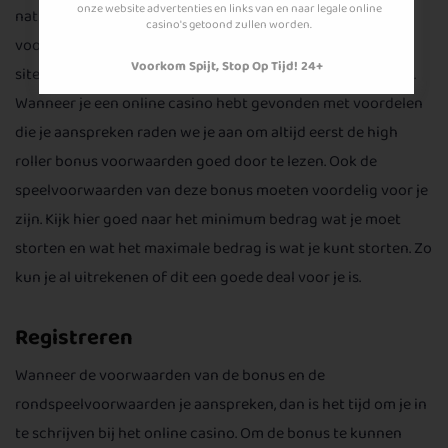
onze website advertenties en links van en naar legale online
natuurlijk bij het uitzoeken welk online casino de beste
casino's getoond zullen worden.
voordelen voor VIP’s bieden. Er zijn dan ook verschillende
Voorkom Spijt, Stop Op Tijd! 24+
sites waarmee je deze voordelen onderling kan vergelijken.
Wanneer je een online casino hebt gevonden met voordelen
die je aanspreken raden we je aan om altijd eerst de high
roller bonus voorwaarden goed door te lezen. Ook de
speelvoorwaarden van deze bonus moeten voordelig voor je
zijn. Kijk hier goed naar het minimum bedrag wat je moet
storten en wat het maximale bedrag is wat je kunt storten. Zo
kun je al uitrekenen of dit een goede deal voor je is.
Registreren
Wanneer de voorwaarden van de bonus en de
rondspeelvoorwaarden je aanspreken, dan is het tijd om je in
te schrijven bij het online casino. Om de bonus te kunnen