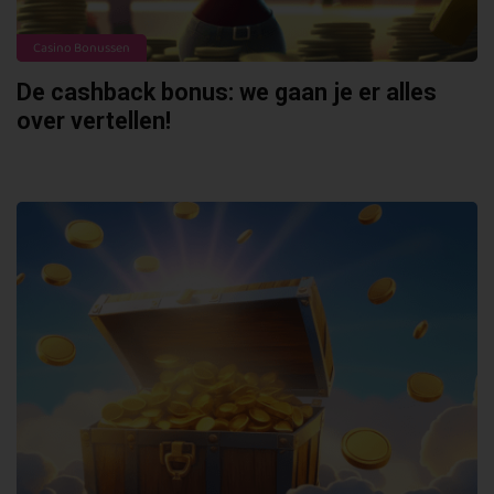
Casino Bonussen
De cashback bonus: we gaan je er alles
over vertellen!