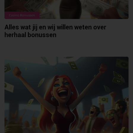
Casino Bonussen
Alles wat jij en wij willen weten over
herhaal bonussen