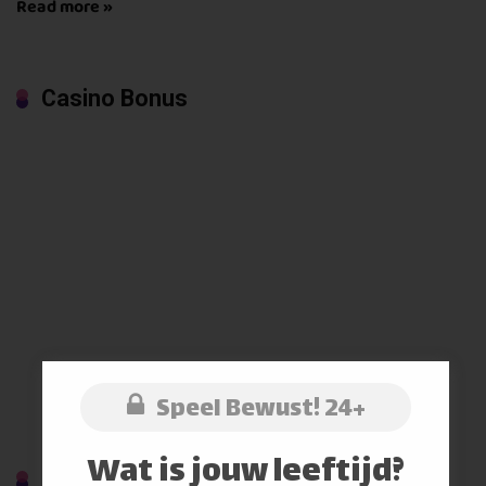
Read more »
Casino Bonus
Speel Bewust! 24+
Wat is jouw leeftijd?
Beste Aanbieders NL