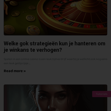
Welke gok strategieën kun je hanteren om
je winkans te verhogen?
Spelen in een online casino is een leuk tijdverdrijf waarbij je wellicht ook nog eens
een leuk geldprijsje ...
Read more »
Tutorials