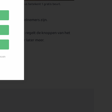
 de Monopoly Bonus betekent 1 gratis beurt.
nternationale deelnemers zijn.
en
host
. De host regelt de knoppen van het
s om. Daarover later meer.
es en