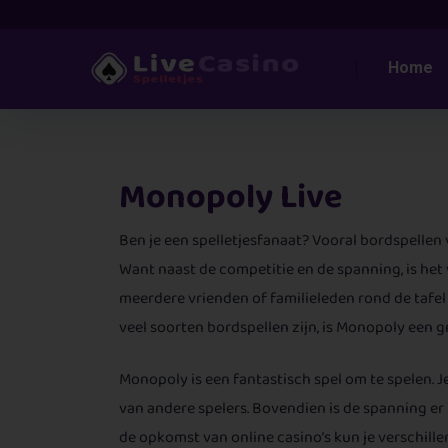
Home
Monopoly Live
Ben je een spelletjesfanaat? Vooral bordspellen 
Want naast de competitie en de spanning, is het
meerdere vrienden of familieleden rond de tafel 
veel soorten bordspellen zijn, is Monopoly een gr
Monopoly is een fantastisch spel om te spelen. Je
van andere spelers. Bovendien is de spanning er n
de opkomst van online casino’s kun je verschill