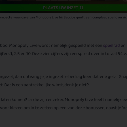
mpacte weergave van Monopoly Live bij Betcity, geeft een compleet spel overzic
 bod. Monopoly Live wordt namelijk gespeeld met een
speelrad
en 
fers 1, 2, 5 en 10. Deze vier cijfers zijn verspreid over in totaal 54 
ingezet, dan ontvang je je ingezette bedrag keer dat ene getal. Sna
. Dat is een aantrekkelijke winst, denk je niet?
laten komen? Ja, die zijn er zeker. Monopoly Live heeft namelijk e
 voor kiezen om in te zetten op een van deze bonussen, naast je “no