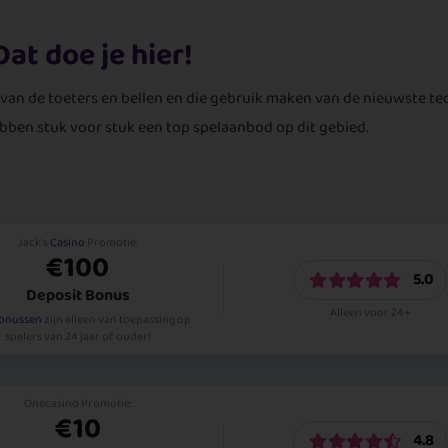
at doe je hier!
 van de toeters en bellen en die gebruik maken van de nieuwste t
 hebben stuk voor stuk een top spelaanbod op dit gebied.
Jack's
Casino
Promotie:
€100
5.0
Deposit Bonus
Alleen voor 24+
onussen
zijn alleen van toepassing op
spelers van 24 jaar of ouder!
Onecasino Promotie:
€10
4.8