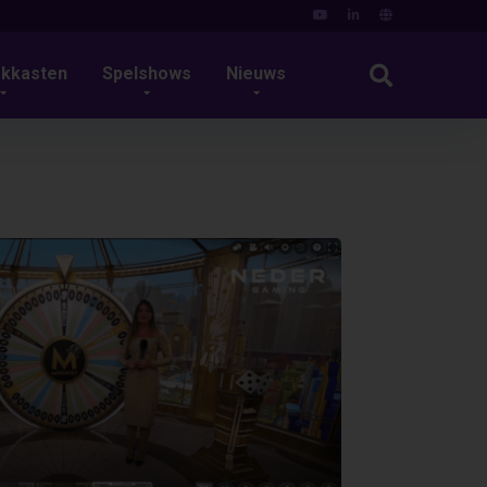
okkasten
Spelshows
Nieuws