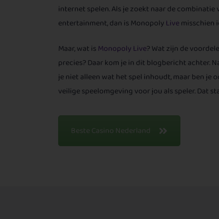
internet spelen. Als je zoekt naar de combinatie
entertainment, dan is Monopoly
Live
misschien ie
Maar, wat is
Monopoly Live
? Wat zijn de voordel
precies? Daar kom je in dit blogbericht achter. N
je niet alleen wat het spel inhoudt, maar ben je
veilige speelomgeving voor jou als speler. Dat s
Beste Casino Nederland