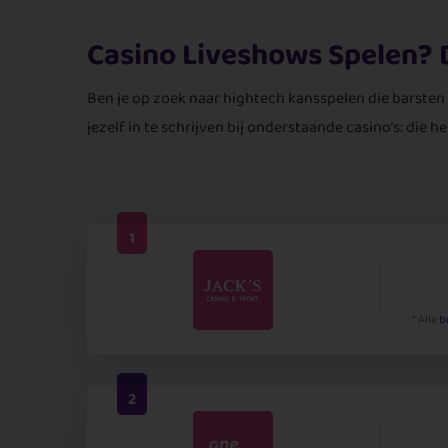
Casino Liveshows Spelen? D
Ben je op zoek naar hightech kansspelen die barsten
jezelf in te schrijven bij onderstaande casino’s: die
1
* Alle
b
2