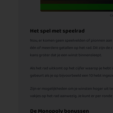
Co
Het spel met speelrad
Nou, er komen geen speelvelden of pionnen aan
één of meerdere getallen op het rad. Dit zijn de cij
kans groter dat je een winst binnensleept.
Als het rad uitkomt op het cijfer waarop je hebt 
gebeurt als je op bijvoorbeeld een 10 hebt ingezet
Zijn er mogelijkheden om je winsten hoger uit te 
vakjes op het rad aanwezig. Je kunt er per ronde
De Monopoly bonussen