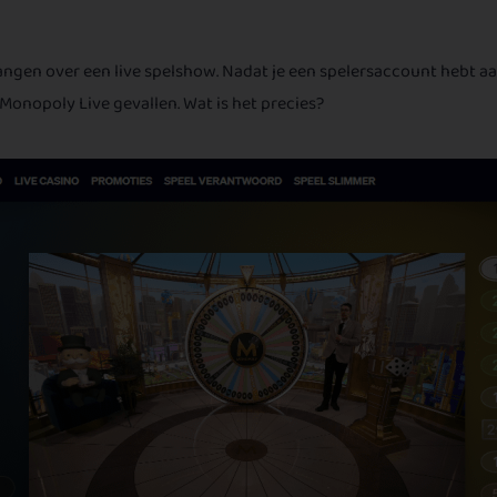
gen over een live spelshow. Nadat je een spelersaccount hebt aang
 Monopoly Live gevallen. Wat is het precies?