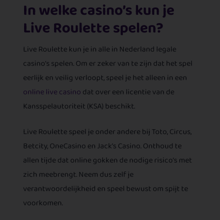
In welke casino’s kun je
Live Roulette spelen?
Live Roulette kun je in alle in Nederland legale
casino’s spelen. Om er zeker van te zijn dat het spel
eerlijk en veilig verloopt, speel je het alleen in een
online live casino
dat over een licentie van de
Kansspelautoriteit (KSA) beschikt.
Live Roulette speel je onder andere bij Toto, Circus,
Betcity, OneCasino en Jack’s Casino. Onthoud te
allen tijde dat online gokken de nodige risico’s met
zich meebrengt. Neem dus zelf je
verantwoordelijkheid en speel bewust om spijt te
voorkomen.