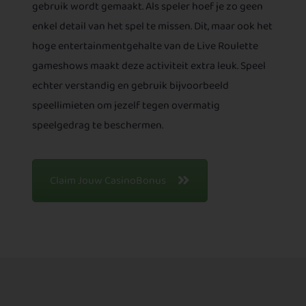
gebruik wordt gemaakt. Als speler hoef je zo geen
enkel detail van het spel te missen. Dit, maar ook het
hoge entertainmentgehalte van de Live Roulette
gameshows maakt deze activiteit extra leuk. Speel
echter verstandig en gebruik bijvoorbeeld
speellimieten om jezelf tegen overmatig
speelgedrag te beschermen.
Claim Jouw CasinoBonus