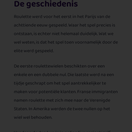
De geschiedenis
Roulette werd voor het eerst in het Parijs van de
achttiende eeuw gespeeld. Waar het spel precies is
ontstaan, is echter niet helemaal duidelijk. Wat we
wel weten, is dat het spel toen voornamelijk door de
elite werd gespeeld.
De eerste roulettewielen beschikten over een
enkele en een dubbele nul. Die laatste werd na een
tijdje geschrapt om het spel aantrekkelijker te
maken voor potentiële klanten. Franse immigranten
namen roulette met zich mee naar de Verenigde
Staten. In Amerika werden de twee nullen op het
wiel wel behouden.