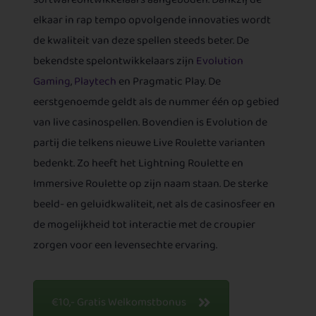
elkaar in rap tempo opvolgende innovaties wordt
de kwaliteit van deze spellen steeds beter. De
bekendste spelontwikkelaars zijn
Evolution
Gaming
,
Playtech
en Pragmatic Play. De
eerstgenoemde geldt als de nummer één op gebied
van live casinospellen. Bovendien is Evolution de
partij die telkens nieuwe Live Roulette varianten
bedenkt. Zo heeft het Lightning Roulette en
Immersive Roulette op zijn naam staan. De sterke
beeld- en geluidkwaliteit, net als de casinosfeer en
de mogelijkheid tot interactie met de croupier
zorgen voor een levensechte ervaring.
€10,- Gratis Welkomstbonus