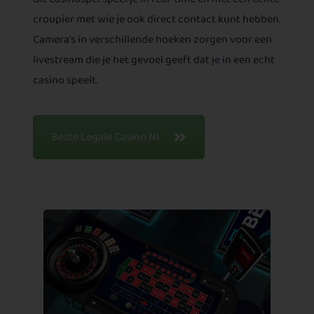
croupier met wie je ook direct contact kunt hebben.
Camera’s in verschillende hoeken zorgen voor een
livestream die je het gevoel geeft dat je in een echt
casino speelt.
Beste Legale Casino NL