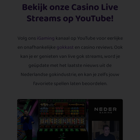
Bekijk onze Casino Live
Streams op YouTube!
Volg ons
iGaming
kanaal op YouTube voor eerlijke
en onafhankelijke
gokkast
en casino reviews. Ook
kan je er genieten van live gok streams, word je
geüpdate met het laatste nieuws uit de
Nederlandse gokindustrie, en kan je zelfs jouw
favoriete spellen laten beoordelen.