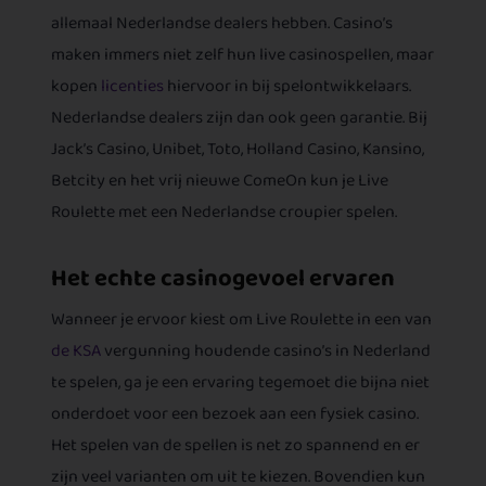
allemaal Nederlandse dealers hebben. Casino’s
maken immers niet zelf hun live casinospellen, maar
kopen
licenties
hiervoor in bij spelontwikkelaars.
Nederlandse dealers zijn dan ook geen garantie. Bij
Jack’s Casino, Unibet, Toto, Holland Casino, Kansino,
Betcity en het vrij nieuwe ComeOn kun je Live
Roulette met een Nederlandse croupier spelen.
Het echte casinogevoel ervaren
Wanneer je ervoor kiest om Live Roulette in een van
de KSA
vergunning houdende casino’s in Nederland
te spelen, ga je een ervaring tegemoet die bijna niet
onderdoet voor een bezoek aan een fysiek casino.
Het spelen van de spellen is net zo spannend en er
zijn veel varianten om uit te kiezen. Bovendien kun