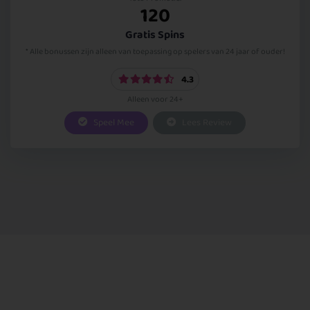
120
Gratis Spins
* Alle bonussen zijn alleen van toepassing op spelers van 24 jaar of ouder!
4.3
Alleen voor 24+
Speel Mee
Lees Review