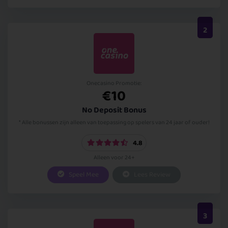
2
Onecasino Promotie:
€10
No Deposit Bonus
* Alle bonussen zijn alleen van toepassing op spelers van 24 jaar of ouder!
4.8
Alleen voor 24+
Speel Mee
Lees Review
3