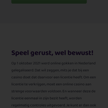
Speel gerust, wel bewust!
Op 1 oktober 2021 werd online gokken in Nederland
gelegaliseerd. Dat wil zeggen, mits je dat bij een
casino doet dat daarvoor een licentie heeft. Om een
licentie te verkrijgen, moet een online casino aan
strenge voorwaarden voldoen. En wanneer deze de
licentie eenmaal in zijn bezit heeft, worden
regelmatig controles uitgevoerd. Je kunt er dan ook