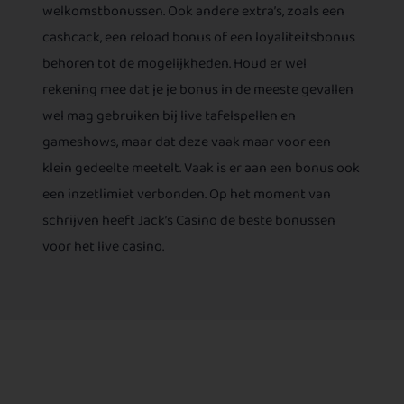
welkomstbonussen. Ook andere extra’s, zoals een
cashcack, een reload bonus of een loyaliteitsbonus
behoren tot de mogelijkheden. Houd er wel
rekening mee dat je je bonus in de meeste gevallen
wel mag gebruiken bij live tafelspellen en
gameshows, maar dat deze vaak maar voor een
klein gedeelte meetelt. Vaak is er aan een bonus ook
een inzetlimiet verbonden. Op het moment van
schrijven heeft Jack’s Casino de beste bonussen
voor het live casino.