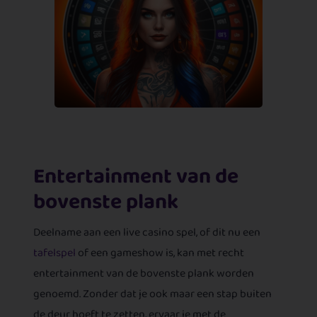
Entertainment van de
bovenste plank
Deelname aan een live casino spel, of dit nu een
tafelspel
of een gameshow is, kan met recht
entertainment van de bovenste plank worden
genoemd. Zonder dat je ook maar een stap buiten
de deur hoeft te zetten, ervaar je met de