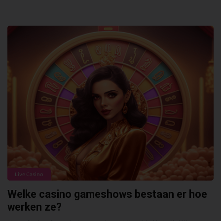
Live Casino
Welke casino gameshows bestaan er hoe
werken ze?