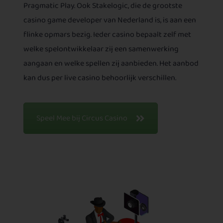
Pragmatic Play. Ook Stakelogic, die de grootste
casino game developer van Nederland is, is aan een
flinke opmars bezig. Ieder casino bepaalt zelf met
welke spelontwikkelaar zij een samenwerking
aangaan en welke spellen zij aanbieden. Het aanbod
kan dus per live casino behoorlijk verschillen.
Speel Mee bij Circus Casino