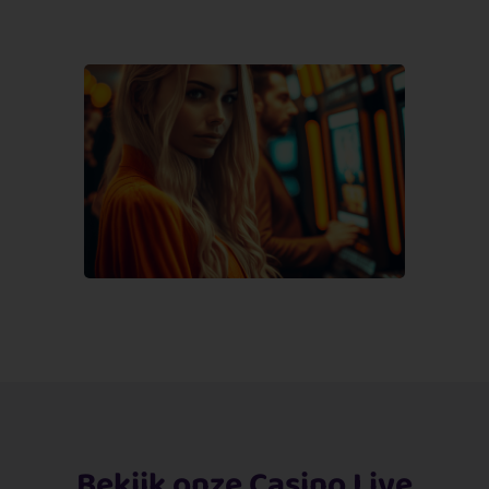
Bekijk onze Casino Live