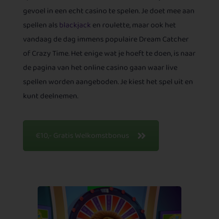
gevoel in een echt casino te spelen. Je doet mee aan
spellen als
blackjack
en roulette, maar ook het
vandaag de dag immens populaire Dream Catcher
of Crazy Time. Het enige wat je hoeft te doen, is naar
de pagina van het online casino gaan waar live
spellen worden aangeboden. Je kiest het spel uit en
kunt deelnemen.
€10,- Gratis Welkomstbonus