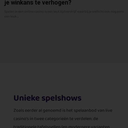
je winkans te verhogen?
Spelen in een online casino is een leuk tijdverdrijf waarbij je wellicht ook nog eens
een leuk ...
Unieke spelshows
Zoals eerder al genoemd is het spelaanbod van live
casino’s in twee categorieën te verdelen: de
traditionele tafelspellen (en modernere varianten