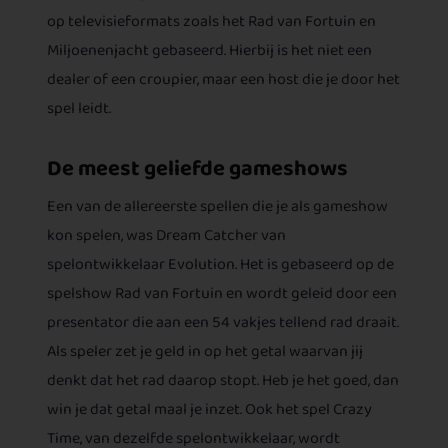
op televisieformats zoals het Rad van Fortuin en
Miljoenenjacht gebaseerd. Hierbij is het niet een
dealer of een croupier, maar een host die je door het
spel leidt.
De meest geliefde gameshows
Een van de allereerste spellen die je als gameshow
kon spelen, was Dream Catcher van
spelontwikkelaar Evolution. Het is gebaseerd op de
spelshow Rad van Fortuin en wordt geleid door een
presentator die aan een 54 vakjes tellend rad draait.
Als speler zet je geld in op het getal waarvan jij
denkt dat het rad daarop stopt. Heb je het goed, dan
win je dat getal maal je inzet. Ook het spel Crazy
Time, van dezelfde spelontwikkelaar, wordt