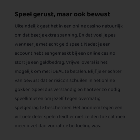
Speel gerust, maar ook bewust
Uiteindelijk gaat het in een online casino natuurlijk
om dat beetje extra spanning. En dat voel je pas
wanneer je met echt geld speelt. Nadat je een
account hebt aangemaakt bij een online casino
stort je een geldbedrag. Vrijwel overal is het
mogelijk om met iDEAL te betalen. Blijf je er echter
van bewust dat er risico’s schuilen in het online
gokken. Speel dus verstandig en hanteer zo nodig
speellimieten om jezelf tegen overmatig
spelgedrag te beschermen. Het anoniem tegen een
virtuele deler spelen leidt er niet zelden toe dat men
meer inzet dan vooraf de bedoeling was.