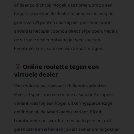
of daar zo dichtbij mogelijk te komen, om zo een
hogere score dan de dealer te behalen. Je mag de
grens van 21 punten daarbij niet passeren, want
anders is het spel voor jou direct afgelopen. Net als
de virtuele dealer ontvang je twee kaarten.
Eventueel kun je om een extra kaart vragen.
Online roulette tegen een
virtuele dealer
Van roulette bestaan verschillende varianten.
Meestal speel je in een online casino de Europese
variant, waarbij een hoger uitkeringspercentage
geldt dan bij de Amerikaanse variant. Bij dit
traditionele spel wordt er een balletje in het rad
gelanceerd en is het aan jou als speler om te gokken