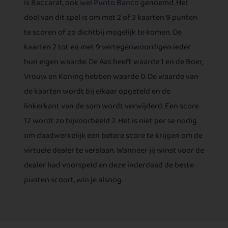
is Baccarat, ook wel
Punto Banco
genoemd. Het
doel van dit spel is om met 2 of 3 kaarten 9 punten
te scoren of zo dichtbij mogelijk te komen. De
kaarten 2 tot en met 9 vertegenwoordigen ieder
hun eigen waarde. De Aas heeft waarde 1 en de Boer,
Vrouw en Koning hebben waarde 0. De waarde van
de kaarten wordt bij elkaar opgeteld en de
linkerkant van de som wordt verwijderd. Een score
12 wordt zo bijvoorbeeld 2. Het is niet per se nodig
om daadwerkelijk een betere score te krijgen om de
virtuele dealer te verslaan. Wanneer jij winst voor de
dealer had voorspeld en deze inderdaad de beste
punten scoort, win je alsnog.