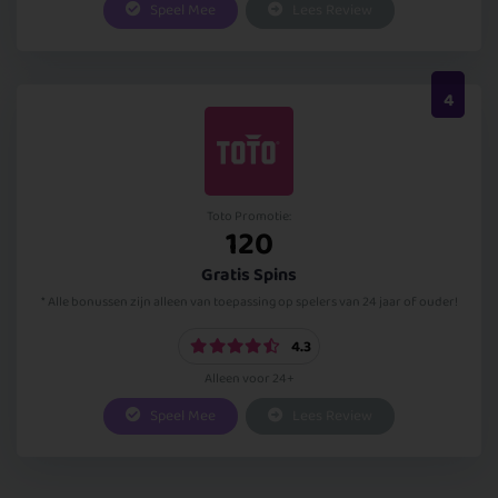
Speel Mee
Lees Review
4
Toto Promotie:
120
Gratis Spins
* Alle bonussen zijn alleen van toepassing op spelers van 24 jaar of ouder!
4.3
Alleen voor 24+
Speel Mee
Lees Review