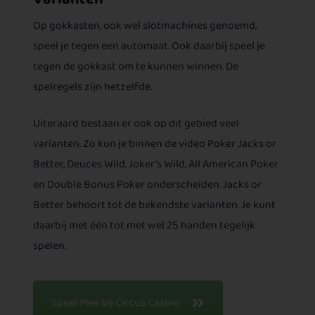
Op gokkasten, ook wel slotmachines genoemd,
speel je tegen een automaat. Ook daarbij speel je
tegen de gokkast om te kunnen winnen. De
spelregels zijn hetzelfde.
Uiteraard bestaan er ook op dit gebied veel
varianten. Zo kun je binnen de video Poker Jacks or
Better, Deuces Wild, Joker’s Wild, All American Poker
en Double Bonus Poker onderscheiden. Jacks or
Better behoort tot de bekendste varianten. Je kunt
daarbij met één tot met wel 25 handen tegelijk
spelen.
Speel Mee bij Circus Casino