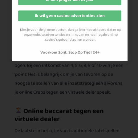
online casino aantreft. Het spel wordt met
dobbelstenen gespeeld: twee om precies te zijn. Het
Ik wil geen casino advertenties zien
doel is het correct bepalen van de uitkomst van die
worp. Je hebt de keuze uit verschillende standaard
Kies je voor de groene button, dan ga je ermee akkoord dat er op
onze website advertenties en links van en naar legale online
inzetmogelijkheden. Pass Line en Don’t Pass Line
casino's getoond zullen worden.
zijn daarvan de bekendste. Je zet dan in op
Voorkom Spijt, Stop Op Tijd! 24+
respectievelijk een uitkomst van 7 of 11, of 2 of 3
ogen. Bij een uitkomst van 4, 5, 6, 8, 9 of 10 win je een
‘point’. Het is belangrijk om je van tevoren op de
hoogte te stellen van alle inzetstrategieën alvorens
je online Craps tegen een virtuele deler speelt.
Online baccarat tegen een
virtuele dealer
De laatste in het rijtje van traditionele tafelspellen