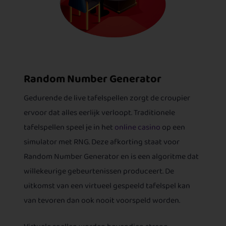
Random Number Generator
Gedurende de live tafelspellen zorgt de croupier
ervoor dat alles eerlijk verloopt. Traditionele
tafelspellen speel je in het
online casino
op een
simulator met RNG. Deze afkorting staat voor
Random Number Generator en is een algoritme dat
willekeurige gebeurtenissen produceert. De
uitkomst van een virtueel gespeeld tafelspel kan
van tevoren dan ook nooit voorspeld worden.