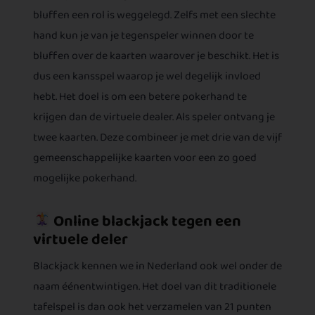
bluffen een rol is weggelegd. Zelfs met een slechte
hand kun je van je tegenspeler winnen door te
bluffen over de kaarten waarover je beschikt. Het is
dus een kansspel waarop je wel degelijk invloed
hebt. Het doel is om een betere pokerhand te
krijgen dan de virtuele dealer. Als speler ontvang je
twee kaarten. Deze combineer je met drie van de vijf
gemeenschappelijke kaarten voor een zo goed
mogelijke pokerhand.
Online blackjack tegen een
virtuele deler
Blackjack kennen we in Nederland ook wel onder de
naam éénentwintigen. Het doel van dit traditionele
tafelspel is dan ook het verzamelen van 21 punten