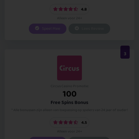
4.8
Alleen voor 24+
Speel Mee
Lees Review
3
Circus Casino Promotie:
100
Free Spins Bonus
* Alle bonussen zijn alleen van toepassing op spelers van 24 jaar of ouder!
4.5
Alleen voor 24+