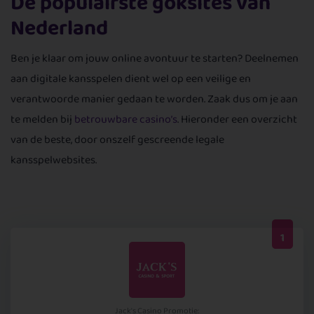
De populairste goksites van
Nederland
Ben je klaar om jouw online avontuur te starten? Deelnemen
aan digitale kansspelen dient wel op een veilige en
verantwoorde manier gedaan te worden. Zaak dus om je aan
te melden bij
betrouwbare casino’s
. Hieronder een overzicht
van de beste, door onszelf gescreende legale
kansspelwebsites.
1
Jack's Casino Promotie: