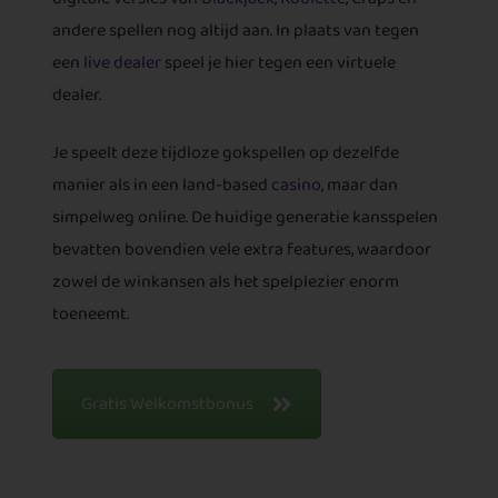
andere spellen nog altijd aan. In plaats van tegen
een
live dealer
speel je hier tegen een virtuele
dealer.
Je speelt deze tijdloze gokspellen op dezelfde
manier als in een land-based
casino
, maar dan
simpelweg online. De huidige generatie kansspelen
bevatten bovendien vele extra features, waardoor
zowel de winkansen als het spelplezier enorm
toeneemt.
Gratis Welkomstbonus