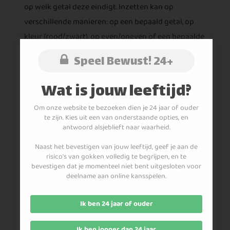
op welk getal deze eindigt. Inzetten kan op
verschillende manieren: op een bepaald getal, op
kleur (rood/zwart), op even/oneven of een bepaalde
zone. Des te kleiner de winkans, des te hoger de
Speel Bewust! 24+
uitbetaling wanneer je het bij het juiste eind hebt.
Zo ligt de winkans bij een specifiek getal een stuk
Wat is jouw leeftijd?
lager dan wanneer je bijvoorbeeld kiest voor rood
Om onze website te bezoeken dien je 24 jaar of ouder
of zwart, maar is daaraan wel een hogere prijs
te zijn. Kies uit een van onderstaande opties, en
verbonden.
antwoord alsjeblieft naar waarheid.
Naast het bevestigen van jouw leeftijd, geef je aan de
Online Craps tegen een virtuele
risico's van gokken volledig te begrijpen, en te
bevestigen dat je momenteel niet bent uitgesloten voor
dealer
deelname aan online kansspelen.
Het tafelspel Craps is in Nederland wat minder
Ik ben 24 jaar of ouder
populair dan andere spellen. Het is dat ook iets
minder waarschijnlijk dat je het spel zomaar in ieder
Ik ben jonger dan 24 jaar