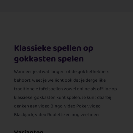
Klassieke spellen op
gokkasten spelen
Wanneer je al wat langer tot de gok liefhebbers
behoort, weet je wellicht ook dat je dergelijke
traditionele tafelspellen zowel online als offline op
klassieke gokkasten kunt spelen. Je kunt daarbij
denken aan video Bingo, video Poker, video
Blackjack, video Roulette en nog veel meer.
Varianten