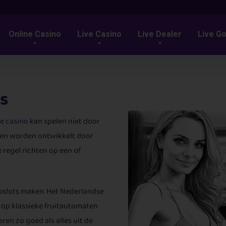
Online Casino
Live Casino
Live Dealer
Live G
s
e casino
kan spelen niet door
len worden ontwikkelt door
 regel richten op een of
deoslots maken. Het Nederlandse
l op klassieke fruitautomaten
ren zo goed als alles uit de