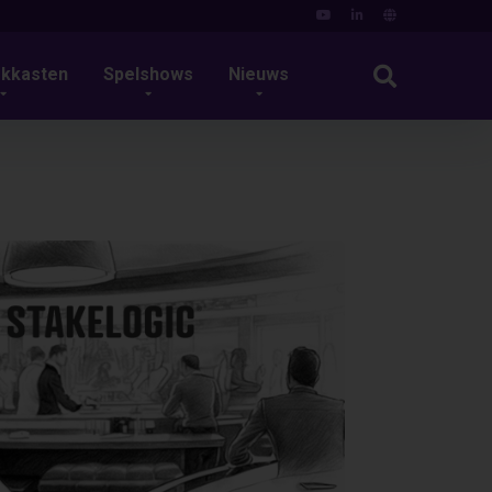
okkasten
Spelshows
Nieuws