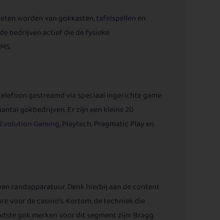
 moeten worden van gokkasten,
tafelspellen
en
e bedrijven actief die de fysieke
WMS.
telefoon gestreamd via speciaal ingerichte game
ntal gokbedrijven. Er zijn een kleine 20
Evolution Gaming
, Playtech, Pragmatic Play en
 van randapparatuur. Denk hierbij aan de content
 voor de casino’s. Kortom, de techniek die
kendste gok merken voor dit segment zijn: Bragg