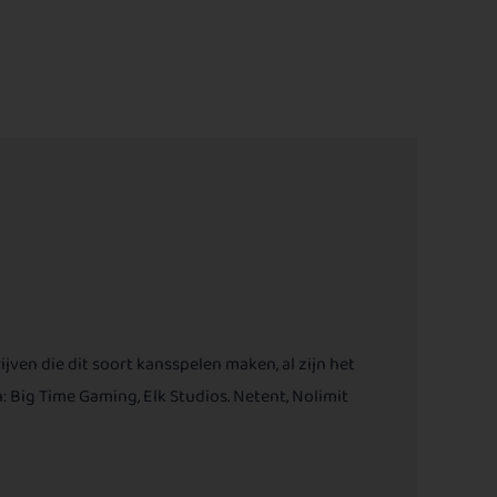
ijven die dit soort kansspelen maken, al zijn het
: Big Time Gaming, Elk Studios. Netent, Nolimit