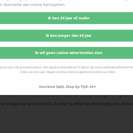
r deelname aan online kansspelen.
onden.
Greentube
en Stakelogic staan zoals gezegd bekend om hun 
maakt. Gameprovider Pragmatic Play word dan weer geroemd om de 
Ik ben 24 jaar of ouder
ws.
Ik ben jonger dan 24 jaar
Ik wil geen casino advertenties zien
spelers aan. Voor jou is dit handig om te weten, omdat jij op basis 
ik zelf graag super volatiele gokkasten. Dan kom je al snel uit bij 
es je voor de groene button, dan ga je ermee akkoord dat er op onze website advertenti
 wilt spelen, dan kan je beter kiezen voor een gameprovider als Elk
links van en naar legale online casino's getoond zullen worden.
len je leuk vind, weet je ook welke spelontwikkelaars er voor jou i
Voorkom Spijt, Stop Op Tijd! 24+
uitkiezen die bij jou past. Daarnaast kan je dan ook gericht gaan 
 volgen op social media. Zo blijf je altijd op de hoogte van de laa