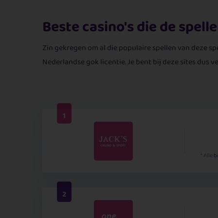
Beste casino's die de spel
Zin gekregen om al die populaire spellen van deze sp
Nederlandse gok licentie. Je bent bij deze sites dus v
1
* Alle
b
2