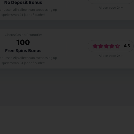
No Deposit Bonus
Alleen voor 24+
bonussen zijn alleen van toepassing op
spelers van 24 jaar of ouder!
Circus Casino Promotie:
100
4.5
Free Spins Bonus
Alleen voor 24+
bonussen zijn alleen van toepassing op
spelers van 24 jaar of ouder!