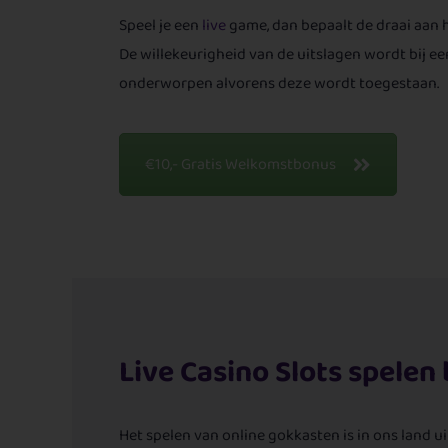
Speel je een
live
game, dan bepaalt de draai aan he
De willekeurigheid van de uitslagen wordt bij 
onderworpen alvorens deze wordt toegestaan.
€10,- Gratis Welkomstbonus
Live Casino Slots spelen
Het spelen van online gokkasten is in ons land u