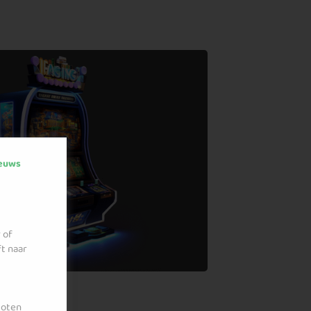
euws
 of
ft naar
loten