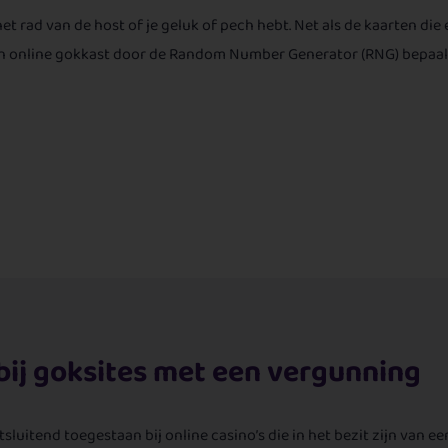
t rad van de host of je geluk of pech hebt. Net als de kaarten die 
een online gokkast door de Random Number Generator (RNG) bepaa
 bij goksites met een vergunning
itsluitend toegestaan bij online casino’s die in het bezit zijn van