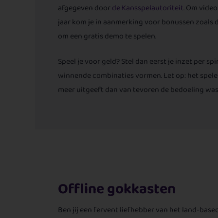
afgegeven door
de Kansspelautoriteit
. Om video
jaar kom je in aanmerking voor bonussen zoals d
om een gratis demo te spelen.
Speel je voor geld? Stel dan eerst je inzet per s
winnende combinaties vormen. Let op: het spelen
meer uitgeeft dan van tevoren de bedoeling was
Offline gokkasten
Ben jij een fervent liefhebber van het land-based