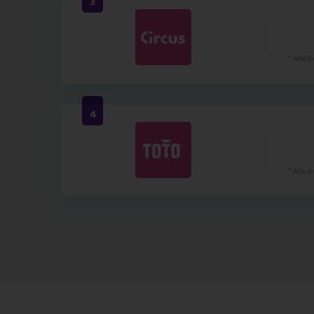
3
* Alle 
4
* Alle 