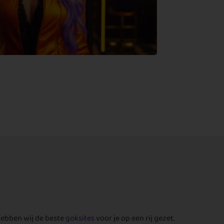
hebben wij de beste
goksites
voor je op een rij gezet.