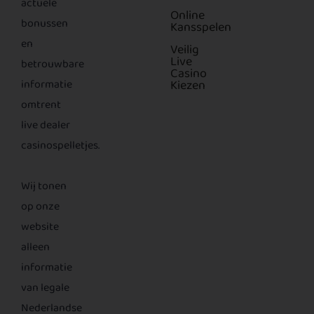
actuele
Online
bonussen
Kansspelen
en
Veilig
Live
betrouwbare
Casino
informatie
Kiezen
omtrent
live dealer
casinospelletjes.
Wij tonen
op onze
website
alleen
informatie
van legale
Nederlandse