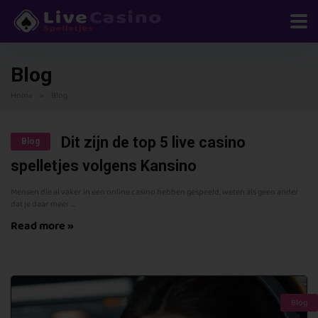
Blog
Home
»
Blog
Dit zijn de top 5 live casino
Blog
spelletjes volgens Kansino
Mensen die al vaker in een online casino hebben gespeeld, weten als geen ander
dat je daar meer ...
Read more »
Blog