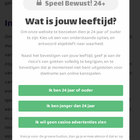
Speel Bewust! 24+
gelanceerd.
Wat is jouw leeftijd?
Immersive roulette
Om onze website te bezoeken dien je 24 jaar of ouder
Omdat veel mensen het standaard live roulettespel eigenlijk
te zijn. Kies uit een van onderstaande opties, en
antwoord alsjeblieft naar waarheid.
maar een beetje saai vonden werd ervoor gekozen om een
variant in het leven te roepen. Het gaat daarbij om het
Naast het bevestigen van jouw leeftijd, geef je aan de
risico's van gokken volledig te begrijpen, en te
zogenaamde Immersive roulette. Dit is een verbeterde vorm
bevestigen dat je momenteel niet bent uitgesloten voor
van roulette waarbij er niet zomaar sprake is van één enkele
deelname aan online kansspelen.
camera. In plaats daarvan is er dan ook sprake van zomaar
Ik ben 24 jaar of ouder
even 14 verschillende HD-camera’s die verspreid rond het
speelveld staan opgesteld. Als speler is het mogelijk om zelf
Ik ben jonger dan 24 jaar
aan te geven welke camera’s je gaat bekijken. Eén ding staat
in ieder geval vast, alle actie wordt bij deze vorm van live
Ik wil geen casino advertenties zien
roulette uitstekend in beeld gebracht. Wat dit spel nog
interessanter maakt? Dat het vallen van de kogel zomaar in
Kies je voor de groene button, dan ga je ermee akkoord dat er op