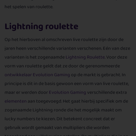
het spelen van roulette.
Lightning roulette
Op het hierboven al omschreven live roulette zijn door de
jaren heen verschillende varianten verschenen. Eén van deze
varianten is het zogenaamde
Lightning Roulette
. Voor deze
vorm van roulette geldt dat ze door de gerenommeerde
ontwikkelaar
Evolution Gaming
op de markt is gebracht. In
principe is dit in de basis gewoon een vorm van live roulette,
maar er werden door
Evolution
Gaming
verschillende extra
elementen
aan toegevoegd. Het gaat hierbij specifiek om de
zogenaamde Lightning ronde die het mogelijk maakt om
lucky numbers te kiezen. Dit betekent concreet dat er
gebruik wordt gemaakt van multipliers die worden