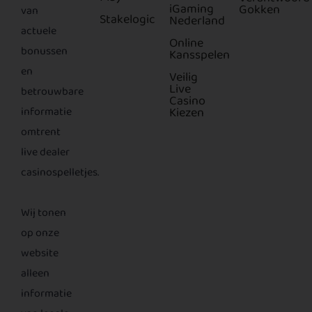
iGaming
Gokken
van
Stakelogic
Nederland
actuele
Online
bonussen
Kansspelen
en
Veilig
Live
betrouwbare
Casino
informatie
Kiezen
omtrent
live dealer
casinospelletjes.
Wij tonen
op onze
website
alleen
informatie