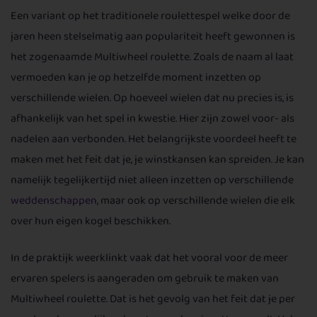
Een variant op het traditionele roulettespel welke door de
jaren heen stelselmatig aan populariteit heeft gewonnen is
het zogenaamde Multiwheel roulette. Zoals de naam al laat
vermoeden kan je op hetzelfde moment inzetten op
verschillende wielen. Op hoeveel wielen dat nu precies is, is
afhankelijk van het spel in kwestie. Hier zijn zowel voor- als
nadelen aan verbonden. Het belangrijkste voordeel heeft te
maken met het feit dat je, je winstkansen kan spreiden. Je kan
namelijk tegelijkertijd niet alleen inzetten op verschillende
weddenschappen
, maar ook op verschillende wielen die elk
over hun eigen kogel beschikken.
In de praktijk weerklinkt vaak dat het vooral voor de meer
ervaren spelers is aangeraden om gebruik te maken van
Multiwheel roulette. Dat is het gevolg van het feit dat je per