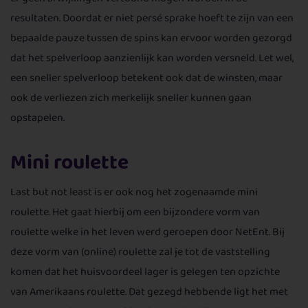
resultaten. Doordat er niet persé sprake hoeft te zijn van een
bepaalde pauze tussen de spins kan ervoor worden gezorgd
dat het spelverloop aanzienlijk kan worden versneld. Let wel,
een sneller spelverloop betekent ook dat de winsten, maar
ook de verliezen zich merkelijk sneller kunnen gaan
opstapelen.
Mini roulette
Last but not least is er ook nog het zogenaamde mini
roulette. Het gaat hierbij om een bijzondere vorm van
roulette welke in het leven werd geroepen door NetEnt. Bij
deze vorm van (online) roulette zal je tot de vaststelling
komen dat het huisvoordeel lager is gelegen ten opzichte
van Amerikaans roulette. Dat gezegd hebbende ligt het met