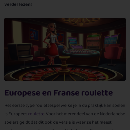
verder lezen!
Europese en Franse roulette
Het eerste type roulettespel welke je in de praktijk kan spelen
is Europees
roulette
. Voor het merendeel van de Nederlandse
spelers geldt dat dit ook de versie is waar ze het meest