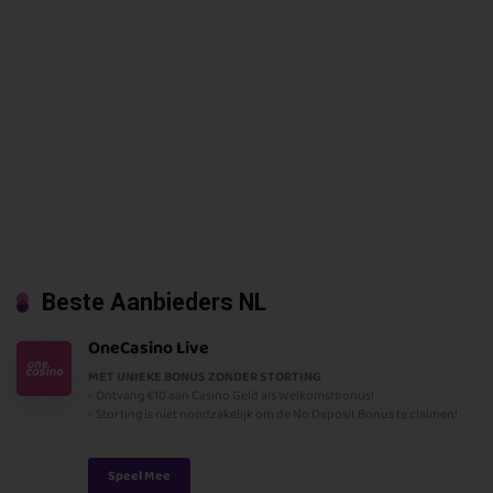
Beste Aanbieders NL
OneCasino Live
MET UNIEKE BONUS ZONDER STORTING
- Ontvang €10 aan Casino Geld als Welkomstbonus!
- Storting is niet noodzakelijk om de No Deposit Bonus te claimen!
Speel Mee