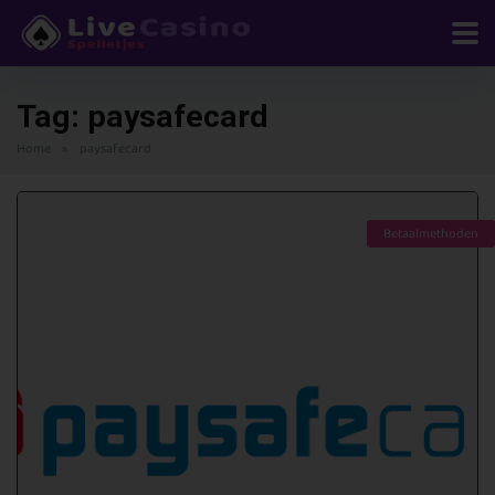
Tag:
paysafecard
Home
»
paysafecard
Betaalmethoden