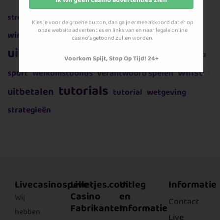
Ik wil geen casino advertenties zien
tafelspellen
streaming
verantwoord gokken
Kies je voor de groene button, dan ga je ermee akkoord dat er op
onze website advertenties en links van en naar legale online
winkansen
wallet
youtube
wetenschap
twitch
casino's getoond zullen worden.
uitleg
strategie
top 5
vip bonussen
wedden op
Voorkom Spijt, Stop Op Tijd! 24+
winst
sport
welkomstbonus
verantwoord spelen
tutorials
uitbetalen
tutorial
wetgeving
strategieën
Livecasinospelletjes.com
Live
Uitleg
Informatie
Casino
en
Wij
Contact
Fabrikanten
Informatie
hebben
Live