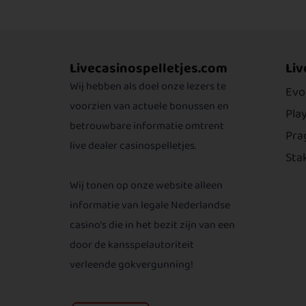
Livecasinospelletjes.com
Liv
Wij hebben als doel onze lezers te
Evo
voorzien van actuele bonussen en
Pla
betrouwbare informatie omtrent
Pra
live dealer casinospelletjes.
Sta
Wij tonen op onze website alleen
informatie van legale Nederlandse
casino’s die in het bezit zijn van een
door de kansspelautoriteit
verleende gokvergunning!