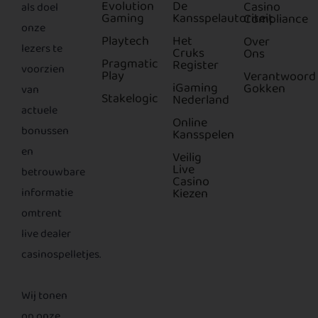
Evolution
De
Casino
als doel
Gaming
Kansspelautoriteit
Compliance
onze
Playtech
Het
Over
lezers te
Cruks
Ons
Pragmatic
Register
voorzien
Play
Verantwoord
iGaming
Gokken
van
Stakelogic
Nederland
actuele
Online
bonussen
Kansspelen
en
Veilig
Live
betrouwbare
Casino
informatie
Kiezen
omtrent
live dealer
casinospelletjes.
Wij tonen
op onze