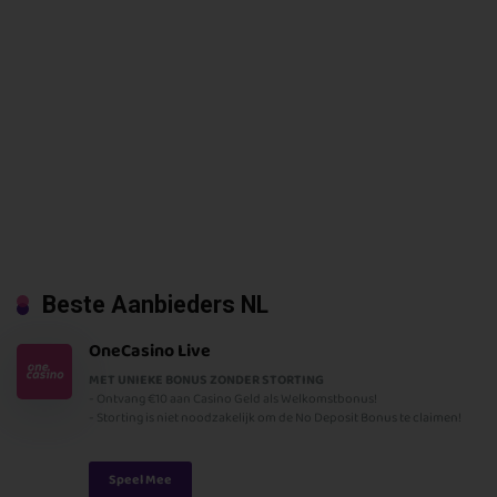
Beste Aanbieders NL
OneCasino Live
MET UNIEKE BONUS ZONDER STORTING
- Ontvang €10 aan Casino Geld als Welkomstbonus!
- Storting is niet noodzakelijk om de No Deposit Bonus te claimen!
Speel Mee