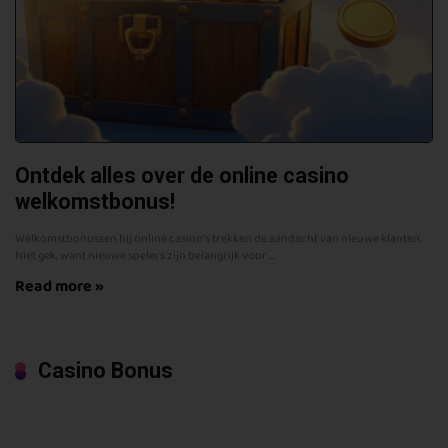
Ontdek alles over de online casino
welkomstbonus!
Welkomstbonussen bij online casino’s trekken de aandacht van nieuwe klanten.
Niet gek, want nieuwe spelers zijn belangrijk voor ...
Read more »
Casino Bonus