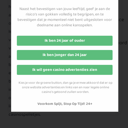
Contact
Fabrikanten
Informatie
hebben
Naast het bevestigen van jouw leeftijd, geef je aan de
Live
Evolution
De
Casino
risico's van gokken volledig te begrijpen, en te
als doel
Gaming
Kansspelautoriteit
Compliance
bevestigen dat je momenteel niet bent uitgesloten voor
onze
deelname aan online kansspelen.
Playtech
Het
Over
lezers te
Cruks
Ons
Pragmatic
Register
voorzien
Ik ben 24 jaar of ouder
Play
Verantwoord
iGaming
Gokken
van
Stakelogic
Nederland
Ik ben jonger dan 24 jaar
actuele
Online
bonussen
Kansspelen
Ik wil geen casino advertenties zien
en
Veilig
Live
betrouwbare
Kies je voor de groene button, dan ga je ermee akkoord dat er op
Casino
onze website advertenties en links van en naar legale online
informatie
Kiezen
casino's getoond zullen worden.
omtrent
Voorkom Spijt, Stop Op Tijd! 24+
live dealer
casinospelletjes.