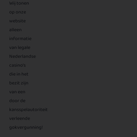
Wij tonen
op onze
website
alleen
informatie
van legale
Nederlandse
casino’s
die in het
bezit zijn
van een
door de
kansspelautoriteit
verleende
gokvergunning!