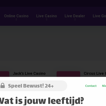
Online Casino
Live Casino
Live Dealer
Live G
Jack’s Live Casino
Circus Live 
Speel Bewust! 24+
SUPER BETROUWBAAR MET
DE BESTE BOOKM
Contact
Ni
TOP SPELAANBOD
HOLLAND
- Tot wel €100 aan Bonusgeld
- Tot 100 FREE SP
bovenop je eerste storting!
je eerste storting!
at is jouw leeftijd?
- Of ontvang tot 5x €10 aan
- Of ontvang 25 fr
Free Bets!
waarde van €10!