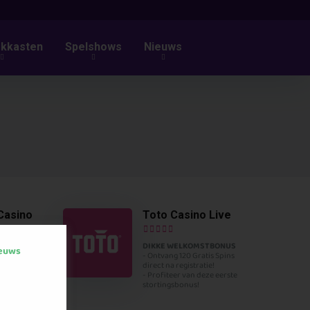
okkasten
Spelshows
Nieuws
Casino
Toto Casino Live
AKER VAN
DIKKE WELKOMSTBONUS
euws
- Ontvang 120 Gratis Spins
INS bovenop
direct na registratie!
- Profiteer van deze eerste
ee bets ter
stortingsbonus!